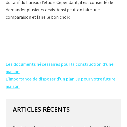
du tarif du bureau d’étude. Cependant, il est conseillé de
demander plusieurs devis. Ainsi peut-on faire une
comparaison et faire le bon choix.
Navigation
Les documents nécessaires pour la construction d’une
de
maison
L’importance de disposer d’un plan 3D pour votre future
l’article
maison
ARTICLES RÉCENTS