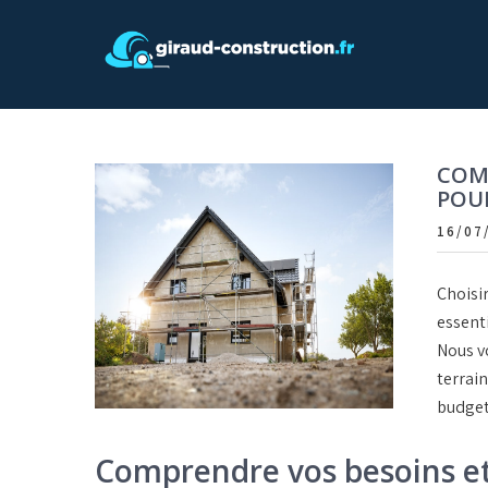
Skip
to
content
Giraud construction
COMM
POU
16/07
Choisir
essenti
Nous vo
terrai
budget 
Comprendre vos besoins e