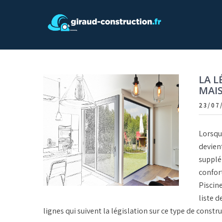
Skip
to
content
Giraud construction
LA L
MAI
23/07
Lorsque
devient
supplém
confort
Piscin
liste d
lignes qui suivent la législation sur ce type de constru